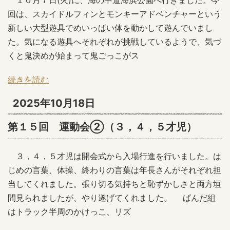
１０月７日(火)に、海の中道海浜公園へ行きました。今
回は、スカイドルフィンとモンキーアドベンチャーという
新しい大型遊具でめいっぱい体を動かして遊んでいまし
た。気になる遊具へそれぞれが挑戦しているようで、気づ
くと鬼決めが始まって鬼ごっこがス
続きを読む
2025年10月18日
第１５回 運動会②（３，４，５才児）
３，４，５才児は開会式から入場行進を行いました。は
じめの言葉、体操、終わりの言葉は年長さんがそれぞれ担
当してくれました。張り切る気持ちと恥ずかしさと両方垣
間見られましたが、やり遂げてくれました。 ぱんだ組
はトラック半周のかけっこ、リズ