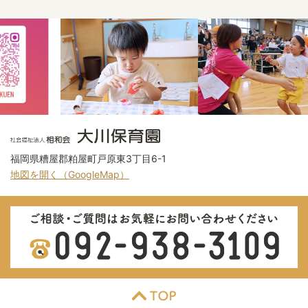
福岡県糟屋郡粕屋町戸原東3丁目6-1
地図を開く（GoogleMap）