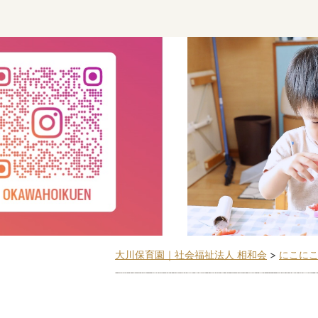
大川保育園｜社会福祉法人 相和会
>
にこに